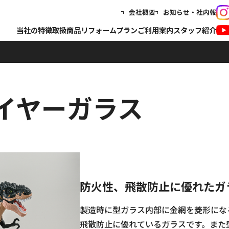
会社概要
お知らせ・社内報
当社の特徴
取扱商品
リフォームプラン
ご利用案内
スタッフ紹介
イヤーガラス
防火性、飛散防止に優れたガ
製造時に型ガラス内部に金網を菱形にな
飛散防止に優れているガラスです。また