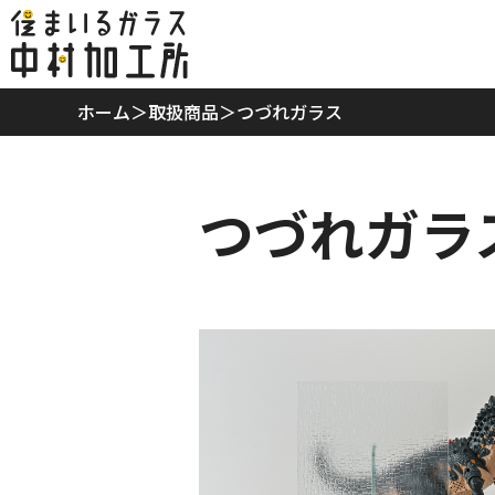
ホーム
ホーム
＞
取扱商品
＞
つづれガラス
当社の特徴
つづれガラ
取扱商品
リフォームプラン
ご利用案内
スタッフ紹介
会社概要