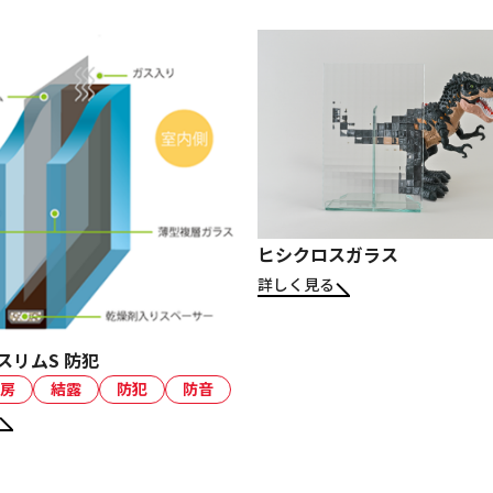
ヒシクロスガラス
詳しく見る
スリムS 防犯
房
結露
防犯
防音