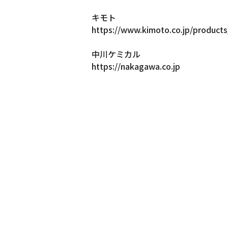
キモト
https://www.kimoto.co.jp/products
中川ケミカル
https://nakagawa.co.jp