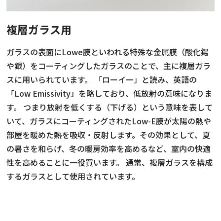
お知らせ・社内報
複層ガラス用
採用情報
ガラスの表面にLowe膜といわれる特殊な金属膜（酸化鍚
や銀）をコーティングしたガラスのことで、主に複層ガラ
スに用いられています。 「ローイー」と読み、英語の
「Low Emissivity」を略しており、低放射の意味になりま
す。 つまり放射を低くする（下げる）という意味を表して
いて、ガラスにコーティングされたLow-E膜が太陽の熱や
部屋を暖めた熱を吸収・反射します。その効果として、夏
の暑さを和らげ、冬の暖房効率を高めるなど、室内の快適
性を高めることに一役買います。 通常、複層ガラスを構成
するガラスとして使用されています。