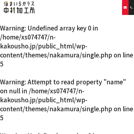
Warning
: Undefined array key 0 in
ホーム
/home/xs074747/n-
kakousho.jp/public_html/wp-
当社の特徴
content/themes/nakamura/single.php
on line
取扱商品
5
リフォームプラン
Warning
: Attempt to read property "name"
on null in
/home/xs074747/n-
ご利用案内
kakousho.jp/public_html/wp-
content/themes/nakamura/single.php
on line
スタッフ紹介
5
会社概要