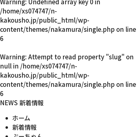
Warning
: Undefined array key 0 in
お知らせ・社内報
/home/xs074747/n-
kakousho.jp/public_html/wp-
content/themes/nakamura/single.php
on line
採用情報
6
Warning
: Attempt to read property "slug" on
null in
/home/xs074747/n-
kakousho.jp/public_html/wp-
content/themes/nakamura/single.php
on line
6
NEWS
新着情報
ホーム
新着情報
ぶーちゃん