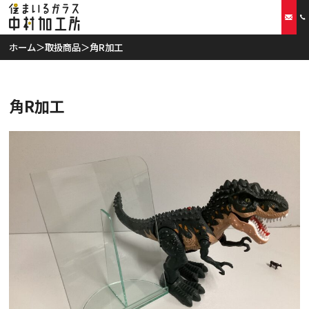
ホーム
＞
取扱商品
＞
角R加工
ホーム
角R加工
当社の特徴
取扱商品
リフォームプラン
ご利用案内
スタッフ紹介
会社概要