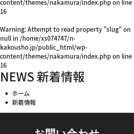
content/themes/nakamura/index.php
on line
16
Warning
: Attempt to read property "slug" on
null in
/home/xs074747/n-
kakousho.jp/public_html/wp-
content/themes/nakamura/index.php
on line
16
NEWS
新着情報
ホーム
新着情報
お問い合わせ