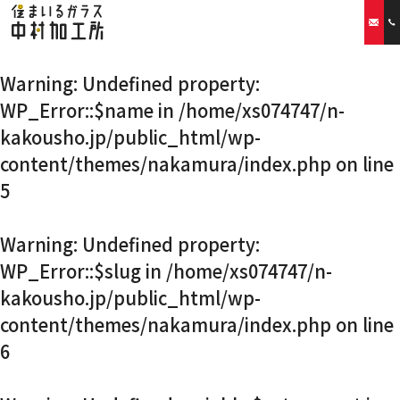
Warning
: Undefined property:
ホーム
WP_Error::$name in
/home/xs074747/n-
kakousho.jp/public_html/wp-
当社の特徴
content/themes/nakamura/index.php
on line
取扱商品
5
リフォームプラン
Warning
: Undefined property:
WP_Error::$slug in
/home/xs074747/n-
ご利用案内
kakousho.jp/public_html/wp-
content/themes/nakamura/index.php
on line
スタッフ紹介
6
会社概要