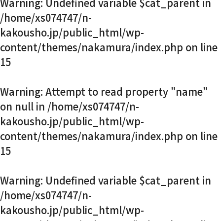
Warning
: Undefined variable $cat_parent in
お知らせ・社内報
/home/xs074747/n-
kakousho.jp/public_html/wp-
content/themes/nakamura/index.php
on line
採用情報
15
Warning
: Attempt to read property "name"
on null in
/home/xs074747/n-
kakousho.jp/public_html/wp-
content/themes/nakamura/index.php
on line
15
Warning
: Undefined variable $cat_parent in
/home/xs074747/n-
kakousho.jp/public_html/wp-