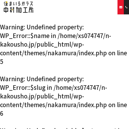
Warning
: Undefined property:
ホーム
WP_Error::$name in
/home/xs074747/n-
kakousho.jp/public_html/wp-
当社の特徴
content/themes/nakamura/index.php
on line
取扱商品
5
リフォームプラン
Warning
: Undefined property:
WP_Error::$slug in
/home/xs074747/n-
ご利用案内
kakousho.jp/public_html/wp-
content/themes/nakamura/index.php
on line
スタッフ紹介
6
会社概要