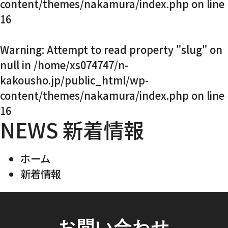
content/themes/nakamura/index.php
on line
16
Warning
: Attempt to read property "slug" on
null in
/home/xs074747/n-
kakousho.jp/public_html/wp-
content/themes/nakamura/index.php
on line
16
NEWS
新着情報
ホーム
新着情報
お問い合わせ