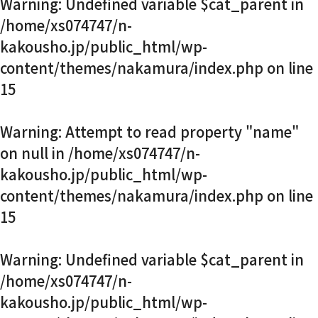
Warning
: Undefined variable $cat_parent in
お知らせ・社内報
/home/xs074747/n-
kakousho.jp/public_html/wp-
content/themes/nakamura/index.php
on line
採用情報
15
Warning
: Attempt to read property "name"
on null in
/home/xs074747/n-
kakousho.jp/public_html/wp-
content/themes/nakamura/index.php
on line
15
Warning
: Undefined variable $cat_parent in
/home/xs074747/n-
kakousho.jp/public_html/wp-