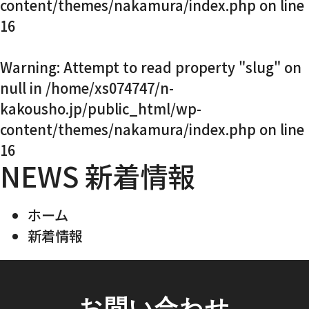
content/themes/nakamura/index.php
on line
16
Warning
: Attempt to read property "slug" on
null in
/home/xs074747/n-
kakousho.jp/public_html/wp-
content/themes/nakamura/index.php
on line
16
NEWS
新着情報
ホーム
新着情報
お問い合わせ