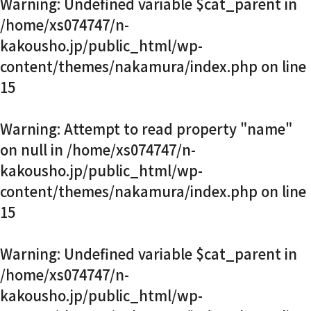
Warning
: Undefined variable $cat_parent in
お知らせ・社内報
/home/xs074747/n-
kakousho.jp/public_html/wp-
content/themes/nakamura/index.php
on line
採用情報
15
Warning
: Attempt to read property "name"
on null in
/home/xs074747/n-
kakousho.jp/public_html/wp-
content/themes/nakamura/index.php
on line
15
Warning
: Undefined variable $cat_parent in
/home/xs074747/n-
kakousho.jp/public_html/wp-