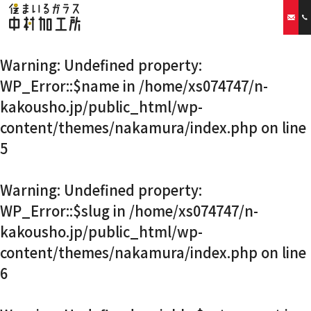
Warning
: Undefined property:
ホーム
WP_Error::$name in
/home/xs074747/n-
kakousho.jp/public_html/wp-
当社の特徴
content/themes/nakamura/index.php
on line
取扱商品
5
リフォームプラン
Warning
: Undefined property:
WP_Error::$slug in
/home/xs074747/n-
ご利用案内
kakousho.jp/public_html/wp-
content/themes/nakamura/index.php
on line
スタッフ紹介
6
会社概要