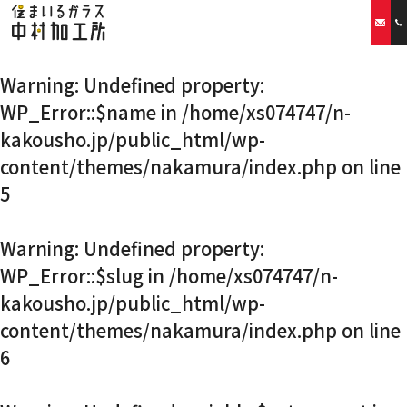
Warning
: Undefined property:
ホーム
WP_Error::$name in
/home/xs074747/n-
kakousho.jp/public_html/wp-
当社の特徴
content/themes/nakamura/index.php
on line
取扱商品
5
リフォームプラン
Warning
: Undefined property:
WP_Error::$slug in
/home/xs074747/n-
ご利用案内
kakousho.jp/public_html/wp-
content/themes/nakamura/index.php
on line
スタッフ紹介
6
会社概要