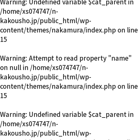
Warning
: Undefined variable $cat_parent in
お知らせ・社内報
/home/xs074747/n-
kakousho.jp/public_html/wp-
content/themes/nakamura/index.php
on line
採用情報
15
Warning
: Attempt to read property "name"
on null in
/home/xs074747/n-
kakousho.jp/public_html/wp-
content/themes/nakamura/index.php
on line
15
Warning
: Undefined variable $cat_parent in
/home/xs074747/n-
kakousho.jp/public_html/wp-