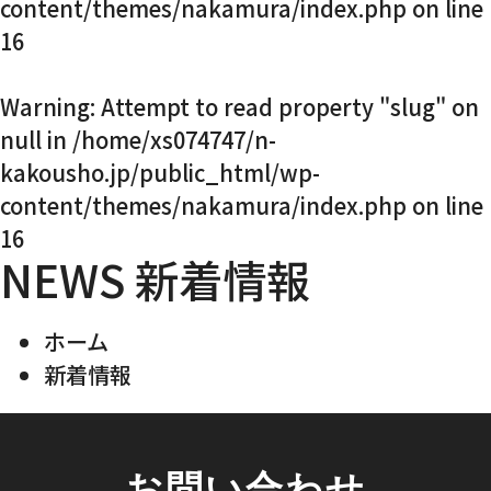
content/themes/nakamura/index.php
on line
16
Warning
: Attempt to read property "slug" on
null in
/home/xs074747/n-
kakousho.jp/public_html/wp-
content/themes/nakamura/index.php
on line
16
NEWS
新着情報
ホーム
新着情報
お問い合わせ