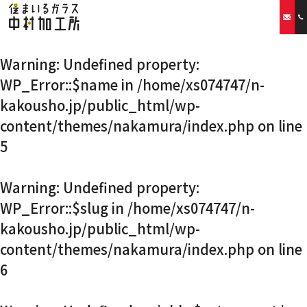
Warning
: Undefined property:
ホーム
WP_Error::$name in
/home/xs074747/n-
kakousho.jp/public_html/wp-
当社の特徴
content/themes/nakamura/index.php
on line
取扱商品
5
リフォームプラン
Warning
: Undefined property:
WP_Error::$slug in
/home/xs074747/n-
ご利用案内
kakousho.jp/public_html/wp-
content/themes/nakamura/index.php
on line
スタッフ紹介
6
会社概要