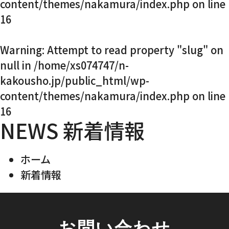
content/themes/nakamura/index.php
on line
16
Warning
: Attempt to read property "slug" on
null in
/home/xs074747/n-
kakousho.jp/public_html/wp-
content/themes/nakamura/index.php
on line
16
NEWS
新着情報
ホーム
新着情報
お問い合わせ