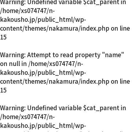
Warning
: Undefined variable $cat_parent in
お知らせ・社内報
/home/xs074747/n-
kakousho.jp/public_html/wp-
content/themes/nakamura/index.php
on line
採用情報
15
Warning
: Attempt to read property "name"
on null in
/home/xs074747/n-
kakousho.jp/public_html/wp-
content/themes/nakamura/index.php
on line
15
Warning
: Undefined variable $cat_parent in
/home/xs074747/n-
kakousho.jp/public_html/wp-