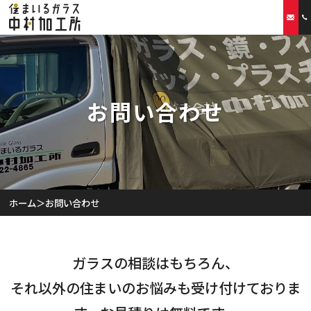
ホーム
お問い合わせ
当社の特徴
取扱商品
リフォームプラン
ホーム
＞
お問い合わせ
ご利用案内
スタッフ紹介
ガラスの相談はもちろん、
それ以外の住まいのお悩みも受け付けておりま
会社概要